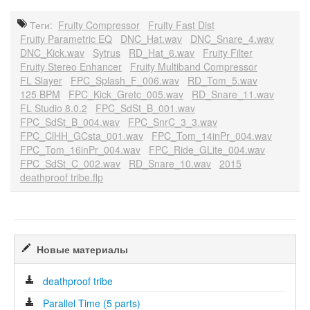
Теги:
Fruity Compressor
Fruity Fast Dist
Fruity Parametric EQ
DNC_Hat.wav
DNC_Snare_4.wav
DNC_Kick.wav
Sytrus
RD_Hat_6.wav
Fruity Filter
Fruity Stereo Enhancer
Fruity Multiband Compressor
FL Slayer
FPC_Splash_F_006.wav
RD_Tom_5.wav
125 BPM
FPC_Kick_Gretc_005.wav
RD_Snare_11.wav
FL Studio 8.0.2
FPC_SdSt_B_001.wav
FPC_SdSt_B_004.wav
FPC_SnrC_3_3.wav
FPC_ClHH_GCsta_001.wav
FPC_Tom_14inPr_004.wav
FPC_Tom_16inPr_004.wav
FPC_Ride_GLite_004.wav
FPC_SdSt_C_002.wav
RD_Snare_10.wav
2015
deathproof tribe.flp
Новые материалы
deathproof tribe
Parallel Time (5 parts)