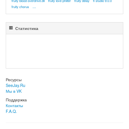
fruity blood overdrive.dll
fruity love philter
fruity delay
fl studio 9.0.0
...
fruity chorus
Статистика
Ресурсы
SeeJay.Ru
Мы в VK
Поддержка
Контакты
F.A.Q.