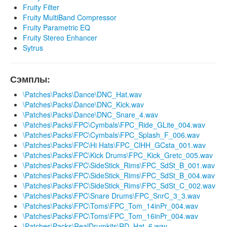
Fruity Filter
Fruity MultiBand Compressor
Fruity Parametric EQ
Fruity Stereo Enhancer
Sytrus
Сэмплы:
\Patches\Packs\Dance\DNC_Hat.wav
\Patches\Packs\Dance\DNC_Kick.wav
\Patches\Packs\Dance\DNC_Snare_4.wav
\Patches\Packs\FPC\Cymbals\FPC_Ride_GLite_004.wav
\Patches\Packs\FPC\Cymbals\FPC_Splash_F_006.wav
\Patches\Packs\FPC\Hi Hats\FPC_ClHH_GCsta_001.wav
\Patches\Packs\FPC\Kick Drums\FPC_Kick_Gretc_005.wav
\Patches\Packs\FPC\SideStick_Rims\FPC_SdSt_B_001.wav
\Patches\Packs\FPC\SideStick_Rims\FPC_SdSt_B_004.wav
\Patches\Packs\FPC\SideStick_Rims\FPC_SdSt_C_002.wav
\Patches\Packs\FPC\Snare Drums\FPC_SnrC_3_3.wav
\Patches\Packs\FPC\Toms\FPC_Tom_14inPr_004.wav
\Patches\Packs\FPC\Toms\FPC_Tom_16inPr_004.wav
\Patches\Packs\RealDrumkits\RD_Hat_6.wav