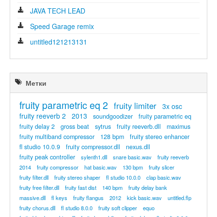
JAVA TECH LEAD
Speed Garage remix
untitled121213131
Метки
fruity parametric eq 2
fruity limiter
3x osc
fruity reeverb 2
2013
soundgoodizer
fruity parametric eq
fruity delay 2
gross beat
sytrus
fruity reeverb.dll
maximus
fruity multiband compressor
128 bpm
fruity stereo enhancer
fl studio 10.0.9
fruity compressor.dll
nexus.dll
fruity peak controller
sylenth1.dll
snare basic.wav
fruity reeverb
2014
fruity compressor
hat basic.wav
130 bpm
fruity slicer
fruity filter.dll
fruity stereo shaper
fl studio 10.0.0
clap basic.wav
fruity free filter.dll
fruity fast dist
140 bpm
fruity delay bank
massive.dll
fl keys
fruity flangus
2012
kick basic.wav
untitled.flp
fruity chorus.dll
fl studio 8.0.0
fruity soft clipper
equo