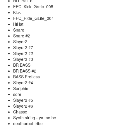
RD_Hat_6
FPC_Kick_Gretc_005
Kick
FPC_Ride_GLite_004
HiHat
Snare
Snare #2
Slayer2
Slayer2 #7
Slayer2 #2
Slayer2 #3
BR BASS
BR BASS #2
BASS Fretless
Slayer2 #4
Seriphim
sore
Slayer2 #5
Slayer2 #6
Chasse
Synth string - ya mo be
deathproof tribe