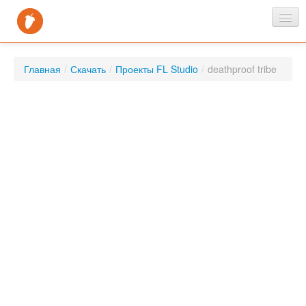
Главная
Главная
/
Скачать
/
Проекты FL Studio
/
deathproof tribe
Новости
Скачать
FAQ
Контакты