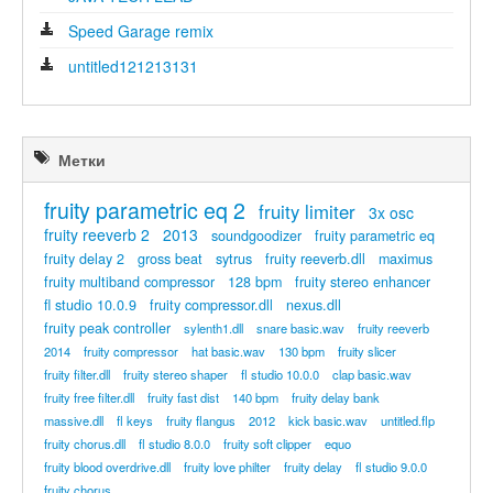
Speed Garage remix
untitled121213131
Метки
fruity parametric eq 2
fruity limiter
3x osc
fruity reeverb 2
2013
soundgoodizer
fruity parametric eq
fruity delay 2
gross beat
sytrus
fruity reeverb.dll
maximus
fruity multiband compressor
128 bpm
fruity stereo enhancer
fl studio 10.0.9
fruity compressor.dll
nexus.dll
fruity peak controller
sylenth1.dll
snare basic.wav
fruity reeverb
2014
fruity compressor
hat basic.wav
130 bpm
fruity slicer
fruity filter.dll
fruity stereo shaper
fl studio 10.0.0
clap basic.wav
fruity free filter.dll
fruity fast dist
140 bpm
fruity delay bank
massive.dll
fl keys
fruity flangus
2012
kick basic.wav
untitled.flp
fruity chorus.dll
fl studio 8.0.0
fruity soft clipper
equo
fruity blood overdrive.dll
fruity love philter
fruity delay
fl studio 9.0.0
...
fruity chorus