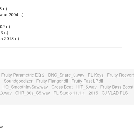
 г.)
ста 2004 г.)
2 г.)
3 г.)
а 2013 г.)
Fruity Parametric EQ 2
DNC_Snare_3.wav
FL Keys
Fruity Reeverb
M
Soundgoodizer
Fruity Flanger.dll
Fruity Fast LP.dll
HQ_SmoothInvSaw.wav
Gross Beat
HIT_5.wav
Fruity Bass Boost.
3.wav
CHR_80s_C5.wav
FL Studio 11.1.1
2015
CJ VLAD FLS
ка