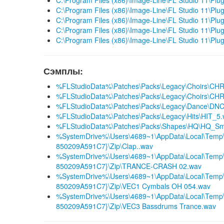
C:\Program Files (x86)\Image-Line\FL Studio 11\Plug
C:\Program Files (x86)\Image-Line\FL Studio 11\Plug
C:\Program Files (x86)\Image-Line\FL Studio 11\Plugi
C:\Program Files (x86)\Image-Line\FL Studio 11\Plug
C:\Program Files (x86)\Image-Line\FL Studio 11\Plugi
Сэмплы:
%FLStudioData%\Patches\Packs\Legacy\Choirs\CH
%FLStudioData%\Patches\Packs\Legacy\Choirs\CH
%FLStudioData%\Patches\Packs\Legacy\Dance\DN
%FLStudioData%\Patches\Packs\Legacy\Hits\HIT_5
%FLStudioData%\Patches\Packs\Shapes\HQ\HQ_Sm
%SystemDrive%\Users\4689~1\AppData\Local\Tem
850209A591C7}\Zip\Clap..wav
%SystemDrive%\Users\4689~1\AppData\Local\Tem
850209A591C7}\Zip\TRANCE-CRASH 02.wav
%SystemDrive%\Users\4689~1\AppData\Local\Tem
850209A591C7}\Zip\VEC1 Cymbals OH 054.wav
%SystemDrive%\Users\4689~1\AppData\Local\Tem
850209A591C7}\Zip\VEC3 Bassdrums Trance.wav