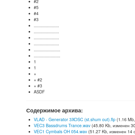
#2
#5
#4
#3
.....................
.....................
.....................
.....................
......................
......................
1
1
+
+ #2
+ #3
ASDF
Содержимое архива:
VLAD - Generator 3XOSC (st.shum out).flp
(1.16 Mb,
VEC3 Bassdrums Trance.wav
(45.80 Kb, изменен 30
VEC1 Cymbals OH 054.wav
(51.27 Kb, изменен 14 с