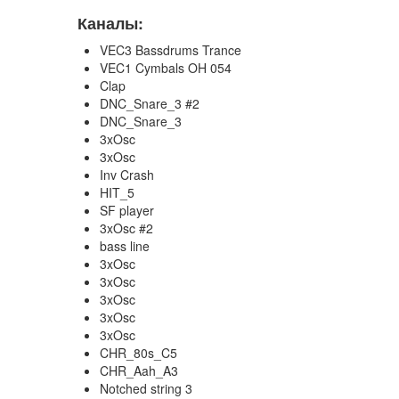
Каналы:
VEC3 Bassdrums Trance
VEC1 Cymbals OH 054
Clap
DNC_Snare_3 #2
DNC_Snare_3
3xOsc
3xOsc
Inv Crash
HIT_5
SF player
3xOsc #2
bass line
3xOsc
3xOsc
3xOsc
3xOsc
3xOsc
CHR_80s_C5
CHR_Aah_A3
Notched string 3