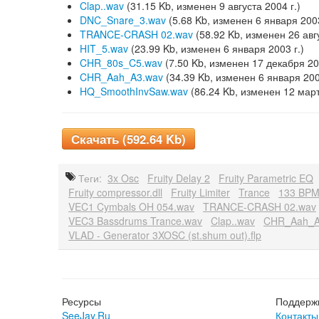
Clap..wav
(31.15 Kb, изменен 9 августа 2004 г.)
DNC_Snare_3.wav
(5.68 Kb, изменен 6 января 2003
TRANCE-CRASH 02.wav
(58.92 Kb, изменен 26 авгу
HIT_5.wav
(23.99 Kb, изменен 6 января 2003 г.)
CHR_80s_C5.wav
(7.50 Kb, изменен 17 декабря 200
CHR_Aah_A3.wav
(34.39 Kb, изменен 6 января 200
HQ_SmoothInvSaw.wav
(86.24 Kb, изменен 12 март
Скачать (592.64 Kb)
Теги:
3x Osc
Fruity Delay 2
Fruity Parametric EQ
Fruity compressor.dll
Fruity Limiter
Trance
133 BP
VEC1 Cymbals OH 054.wav
TRANCE-CRASH 02.wav
VEC3 Bassdrums Trance.wav
Clap..wav
CHR_Aah_A
VLAD - Generator 3XOSC (st.shum out).flp
Ресурсы
Поддерж
SeeJay.Ru
Контакты