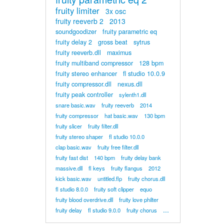
fruity limiter
3x osc
fruity reeverb 2
2013
soundgoodizer
fruity parametric eq
fruity delay 2
gross beat
sytrus
fruity reeverb.dll
maximus
fruity multiband compressor
128 bpm
fruity stereo enhancer
fl studio 10.0.9
fruity compressor.dll
nexus.dll
fruity peak controller
sylenth1.dll
snare basic.wav
fruity reeverb
2014
fruity compressor
hat basic.wav
130 bpm
fruity slicer
fruity filter.dll
fruity stereo shaper
fl studio 10.0.0
clap basic.wav
fruity free filter.dll
fruity fast dist
140 bpm
fruity delay bank
massive.dll
fl keys
fruity flangus
2012
kick basic.wav
untitled.flp
fruity chorus.dll
fl studio 8.0.0
fruity soft clipper
equo
fruity blood overdrive.dll
fruity love philter
...
fruity delay
fl studio 9.0.0
fruity chorus