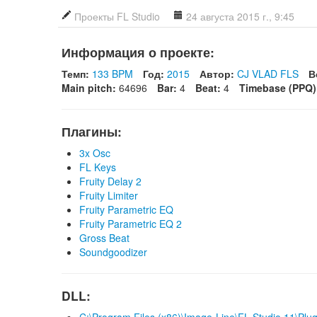
Проекты FL Studio
24 августа 2015 г., 9:45
Информация о проекте:
Темп:
133 BPM
Год:
2015
Автор:
CJ VLAD FLS
В
Main pitch:
64696
Bar:
4
Beat:
4
Timebase (PPQ)
Плагины:
3x Osc
FL Keys
Fruity Delay 2
Fruity Limiter
Fruity Parametric EQ
Fruity Parametric EQ 2
Gross Beat
Soundgoodizer
DLL: