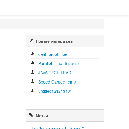
Новые материалы
deathproof tribe
Parallel Time (5 parts)
JAVA TECH LEAD
Speed Garage remix
untitled121213131
Метки
fruity parametric eq 2