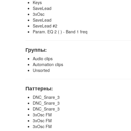
Keys
SaveLead
3xOsc
SaveLead
SaveLead #2
Param. EQ 2 ( ) - Band 1 freq
Группы:
Audio clips
Automation clips
Unsorted
Паттерны:
DNC_Snare_3
DNC_Snare_3
DNC_Snare_3
3xOsc FM
3xOsc FM
3xOsc FM