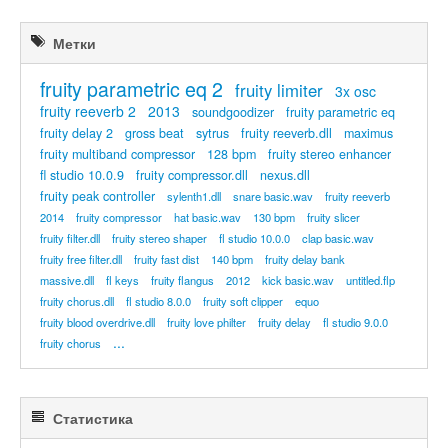
Метки
fruity parametric eq 2
fruity limiter
3x osc
fruity reeverb 2
2013
soundgoodizer
fruity parametric eq
fruity delay 2
gross beat
sytrus
fruity reeverb.dll
maximus
fruity multiband compressor
128 bpm
fruity stereo enhancer
fl studio 10.0.9
fruity compressor.dll
nexus.dll
fruity peak controller
sylenth1.dll
snare basic.wav
fruity reeverb
2014
fruity compressor
hat basic.wav
130 bpm
fruity slicer
fruity filter.dll
fruity stereo shaper
fl studio 10.0.0
clap basic.wav
fruity free filter.dll
fruity fast dist
140 bpm
fruity delay bank
massive.dll
fl keys
fruity flangus
2012
kick basic.wav
untitled.flp
fruity chorus.dll
fl studio 8.0.0
fruity soft clipper
equo
fruity blood overdrive.dll
fruity love philter
fruity delay
fl studio 9.0.0
...
fruity chorus
Статистика