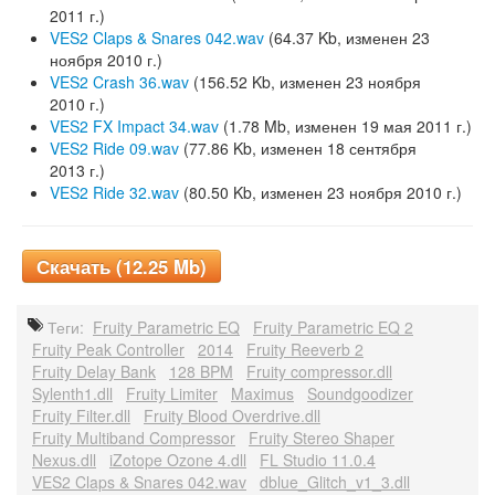
2011 г.)
VES2 Claps & Snares 042.wav
(64.37 Kb, изменен 23
ноября 2010 г.)
VES2 Crash 36.wav
(156.52 Kb, изменен 23 ноября
2010 г.)
VES2 FX Impact 34.wav
(1.78 Mb, изменен 19 мая 2011 г.)
VES2 Ride 09.wav
(77.86 Kb, изменен 18 сентября
2013 г.)
VES2 Ride 32.wav
(80.50 Kb, изменен 23 ноября 2010 г.)
Скачать (12.25 Mb)
Теги:
Fruity Parametric EQ
Fruity Parametric EQ 2
Fruity Peak Controller
2014
Fruity Reeverb 2
Fruity Delay Bank
128 BPM
Fruity compressor.dll
Sylenth1.dll
Fruity Limiter
Maximus
Soundgoodizer
Fruity Filter.dll
Fruity Blood Overdrive.dll
Fruity Multiband Compressor
Fruity Stereo Shaper
Nexus.dll
iZotope Ozone 4.dll
FL Studio 11.0.4
VES2 Claps & Snares 042.wav
dblue_Glitch_v1_3.dll