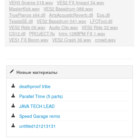
VEH3 Snares 018.wav
VES2 FX Impact 34.wav
MasterKick.wav
VES2 Bassdrum 088.wav
TruePianos x64.dll
ArtsAcousticReverb.dll
Eos.dll
TesslaSE.dll
VES2 Bassdrum 041.wav
LFOTool.dll
VES2 Ride 09.wav
Audio Clip.wav
VES2 Ride 32.wav
CS12.dll
PROJECT.flp
Intro 128BPM FX 1.wav
VES1 FX Boom.wav
VES2 Crash 36.wav
crowd.wav
Новые материалы
deathproof tribe
Parallel Time (5 parts)
JAVA TECH LEAD
Speed Garage remix
untitled121213131