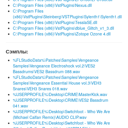
C:\Program Files (x86)\VstPlugins\Nexus.dll
C:\Program Files
(x86)\VstPlugins\Steinberg\VSTPlugins\Sylenth1\Sylenth1.dll
C:\Program Files (x86)\VstPlugins\TesslaSE.dll
C:\Program Files (x86)\VstPlugins\dblue_Glitch_v1_3.dll
C:\Program Files (x86)\VstPlugins\iZotope Ozone 4.dll
Сэмплы:
%FLStudioData%\Patches\Samples\Vengeance
Samples\Vengeance Electroshock vol.2\VES2
Bassdrums\VES2 Bassdrum 088.wav
%FLStudioData%\Patches\Samples\Vengeance
Samples\Vengeance Essential House vol.3\VEH3
Snares\VEH3 Snares 018.wav
%USERPROFILE%\Desktop\CRIME\MasterKick.wav
%USERPROFILE%\Desktop\CRIME\VES2 Bassdrum
041.wav
%USERPROFILE%\Desktop\Switchfoot - Who We Are
(Michael Calfan Remix)\AUDIO CLIP.wav
%USERPROFILE%\Desktop\Switchfoot - Who We Are