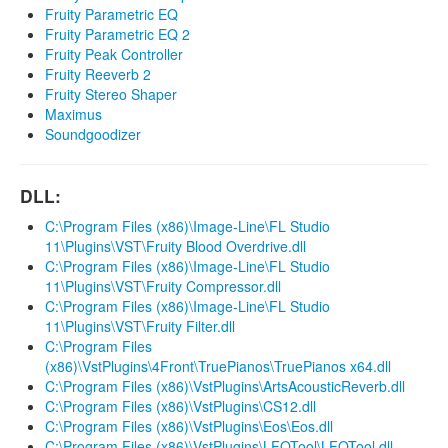
Fruity Parametric EQ
Fruity Parametric EQ 2
Fruity Peak Controller
Fruity Reeverb 2
Fruity Stereo Shaper
Maximus
Soundgoodizer
DLL:
C:\Program Files (x86)\Image-Line\FL Studio
11\Plugins\VST\Fruity Blood Overdrive.dll
C:\Program Files (x86)\Image-Line\FL Studio
11\Plugins\VST\Fruity Compressor.dll
C:\Program Files (x86)\Image-Line\FL Studio
11\Plugins\VST\Fruity Filter.dll
C:\Program Files
(x86)\VstPlugins\4Front\TruePianos\TruePianos x64.dll
C:\Program Files (x86)\VstPlugins\ArtsAcousticReverb.dll
C:\Program Files (x86)\VstPlugins\CS12.dll
C:\Program Files (x86)\VstPlugins\Eos\Eos.dll
C:\Program Files (x86)\VstPlugins\LFOTool\LFOTool.dll