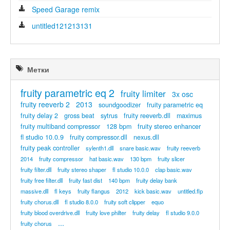
Speed Garage remix
untitled121213131
Метки
fruity parametric eq 2
fruity limiter
3x osc
fruity reeverb 2
2013
soundgoodizer
fruity parametric eq
fruity delay 2
gross beat
sytrus
fruity reeverb.dll
maximus
fruity multiband compressor
128 bpm
fruity stereo enhancer
fl studio 10.0.9
fruity compressor.dll
nexus.dll
fruity peak controller
sylenth1.dll
snare basic.wav
fruity reeverb
2014
fruity compressor
hat basic.wav
130 bpm
fruity slicer
fruity filter.dll
fruity stereo shaper
fl studio 10.0.0
clap basic.wav
fruity free filter.dll
fruity fast dist
140 bpm
fruity delay bank
massive.dll
fl keys
fruity flangus
2012
kick basic.wav
untitled.flp
fruity chorus.dll
fl studio 8.0.0
fruity soft clipper
equo
fruity blood overdrive.dll
fruity love philter
fruity delay
fl studio 9.0.0
...
fruity chorus