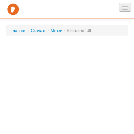
Главная
Главная
/
Скачать
/
Метки
/
Bitcrusher.dll
Новости
Скачать
FAQ
Контакты