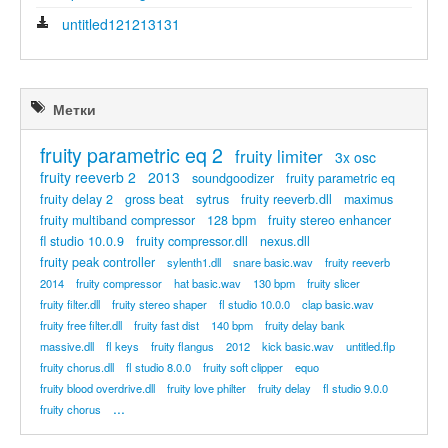
untitled121213131
Метки
fruity parametric eq 2
fruity limiter
3x osc
fruity reeverb 2
2013
soundgoodizer
fruity parametric eq
fruity delay 2
gross beat
sytrus
fruity reeverb.dll
maximus
fruity multiband compressor
128 bpm
fruity stereo enhancer
fl studio 10.0.9
fruity compressor.dll
nexus.dll
fruity peak controller
sylenth1.dll
snare basic.wav
fruity reeverb
2014
fruity compressor
hat basic.wav
130 bpm
fruity slicer
fruity filter.dll
fruity stereo shaper
fl studio 10.0.0
clap basic.wav
fruity free filter.dll
fruity fast dist
140 bpm
fruity delay bank
massive.dll
fl keys
fruity flangus
2012
kick basic.wav
untitled.flp
fruity chorus.dll
fl studio 8.0.0
fruity soft clipper
equo
fruity blood overdrive.dll
fruity love philter
fruity delay
fl studio 9.0.0
...
fruity chorus