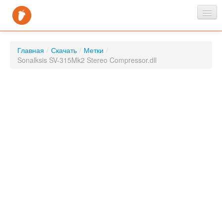
Главная
Главная
/
Скачать
/
Метки
/
Новости
Sonalksis SV-315Mk2 Stereo Compressor.dll
Скачать
FAQ
Контакты