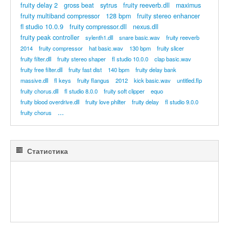
fruity delay 2
gross beat
sytrus
fruity reeverb.dll
maximus
fruity multiband compressor
128 bpm
fruity stereo enhancer
fl studio 10.0.9
fruity compressor.dll
nexus.dll
fruity peak controller
sylenth1.dll
snare basic.wav
fruity reeverb
2014
fruity compressor
hat basic.wav
130 bpm
fruity slicer
fruity filter.dll
fruity stereo shaper
fl studio 10.0.0
clap basic.wav
fruity free filter.dll
fruity fast dist
140 bpm
fruity delay bank
massive.dll
fl keys
fruity flangus
2012
kick basic.wav
untitled.flp
fruity chorus.dll
fl studio 8.0.0
fruity soft clipper
equo
fruity blood overdrive.dll
fruity love philter
fruity delay
fl studio 9.0.0
...
fruity chorus
Статистика