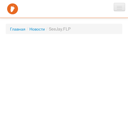
Главная
Главная
/
Новости
/
SeeJay.FLP
Новости
Скачать
FAQ
Контакты